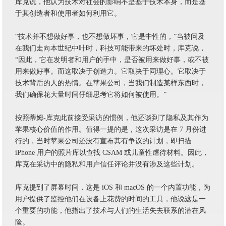
库克说，他认为技术对社会的影响不是基于技术本身，而是基
于其创造者和使用者如何利用它。
“技术并不想做好事，也不想做坏事，它是中性的，”当被问及
在我们走向本世纪中叶时，科技可能带来的坏处时，库克说，
“因此，它在发明者和用户的手中，是否被用来做好事，或不被
用来做好事。而这取决于创造力。它取决于同理心。它取决于
技术背后的人的热情。在苹果公司，当我们制造某样东西时，
我们确保花大量时间仔细思考它将如何被使用。”
按照蒂姆-库克此前接受采访的惯例，他还谈到了隐私及其作为
苹果核心价值的作用。值得一提的是，这次采访是在 7 月份进
行的，当时苹果公司还没有宣布其有争议的计划，即扫描
iPhone 用户的照片库以查找 CSAM 或儿童性虐待材料。因此，
库克在采访中的隐私和用户信任评论并没有涉及这些计划。
库克提到了屏幕时间，这是 iOS 和 macOS 的一个内置功能，为
用户提供了监控他们在设备上花费的时间的工具，他说这是一
个重要的功能，他指出了技术与人们的生活失去联系的潜在风
险。