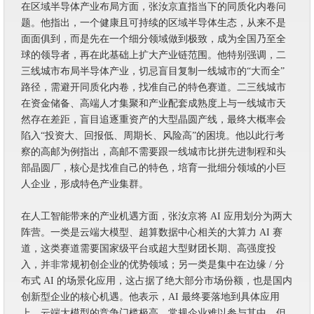
在区域半导体产业布局方面，张汝京直指当下的同质化内卷问
题。他指出，一个健康且可持续的区域半导体生态，从来不是
面面俱到，而是先在一个细分领域做到极致，成为全国乃至全
球的领导者，再在此基础上扩大产业链范围。他特别强调，二
三线城市布局半导体产业，切忌盲目复制一线城市的“大而全”
路径，需避开同质化内卷，找准自己的特色赛道。二三线城市
在资金储备、高端人才集聚和产业配套成熟度上与一线城市天
然存在差距，盲目追逐重资产的大型晶圆产线，最终大概率会
陷入“投资大、回报低、周期长、风险高”的困境。他以此行考
察的高邮为例指出，高邮不需要跟一线城市比拼先进制程和头
部晶圆厂，核心是找准自己的特色，培育一批细分领域的小巨
人企业，形成特色产业集群。
在人工智能带来的产业机遇方面，张汝京将 AI 应用划分为两大
阵营。一类是云端大模型、超算数据中心相关的大算力 AI 赛
道，这类赛道需要国家级平台或超大型财团长期、高强度投
入，并非常规初创企业的优势领域；另一类是集中在边缘 / 分
布式 AI 的场景化应用，这占据了绝大部分市场份额，也是国内
创新型企业的核心机遇。他表示，AI 最终要落地到具体应用
上，云端大模型的竞争门槛极高，常规企业难以参与其中，但