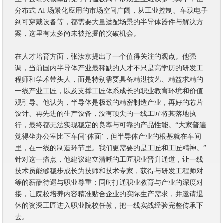
分布式 AI 场景化应用的市场空间广阔，从工业控制、车载电子
到可穿戴设备等，都需要大量适配场景的半导体器件与解决方
案，这里有太多尚未被挖掘的突破机会。
在人才培育方面，张汝京提出了一个值得关注的观点。他强
调，当前国内半导体产业最稀缺的人才不只是高学历的研发工
程师和学术带头人，而是特别需要具备精湛技艺、精益求精的
一线产业工匠，以及支撑工匠体系成长的职业教育环境和价值
观引导。他认为，半导体是极致的精密制造产业，再好的芯片
设计、再先进的生产设备，没有顶尖的一线工匠将其落地执
行，最终都无法实现稳定的良率与可靠的产品性能。“大家普遍
觉得坐办公室比下车间‘体面’，但半导体产业的根基就在车间
里，在一线的制造环节里。我们更需要的是工匠和工匠精神。”
针对这一痛点，他建议建立清晰的工匠职业晋升通道，让一线
技术员能够稳步成长为技师和技术专家，获得与研发工程师对
等的薪酬待遇与职业尊重；同时打通职业教育与产业的深度对
接，让院校培养内容精准贴合企业的实际生产需求，并邀请退
休的资深工匠进入职业院校任教，把一线实战经验完整传承下
去。