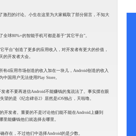
友展开了激烈的讨论。小生在这里为大家截取了部分留言，不知大
不要忘了全球80%+的智能手机可都是基于“其它平台”。
S可是比“其它平台”创造了更多的应用收入，对开发者有更大的价值，
天的开发者大会。
吗？要是将所有d应用市场创造的收入加在一块儿，Android创造的收入
用户无法使用Play Store。
is：我希望开发者不要再迷信Android不能赚钱的鬼说法了。事实摆在眼
。让人失望的是《纪念碑谷2》居然是iOS独占，天啦噜。
拥有大量的开发者。重要的不是讨论他们能不能在Android上赚到
哪里能赚钱他们就选择去哪里。
的人的确存在，不过他们中选择Android的是少数。