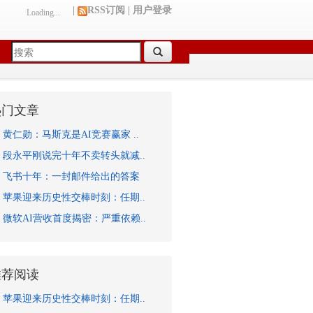
|
RSS订阅
|
用户登录
Loading...
热门文章
黄仁勋：马斯克是AI竞赛赢家 ..
段永平刚说完十年不卖转头就减..
飞书十年：一封邮件给出的答案
苹果迎来历史性交棒时刻：任期..
微软AI营收首度揭密：严重依赖..
推荐阅读
苹果迎来历史性交棒时刻：任期..