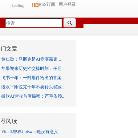
|
RSS订阅
|
用户登录
Loading...
热门文章
黄仁勋：马斯克是AI竞赛赢家 ..
苹果迎来历史性交棒时刻：任期..
飞书十年：一封邮件给出的答案
段永平刚说完十年不卖转头就减..
微软AI营收首度揭密：严重依赖..
推荐阅读
Vitalik曾称Uniswap链没有意义