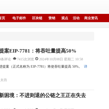
首页
电子邮件
区块链
营销
观点
活动
商业资讯
提
案EIP-
7781：
将吞吐量提
高50%
0条评论
7415次浏览
2024年10月08日 星期二 10:58
提案（正式名称为 EIP-7781）将使吞吐量提高 50%。
详
以太坊
新
困境：不进
则退的公链
之王正在失
去