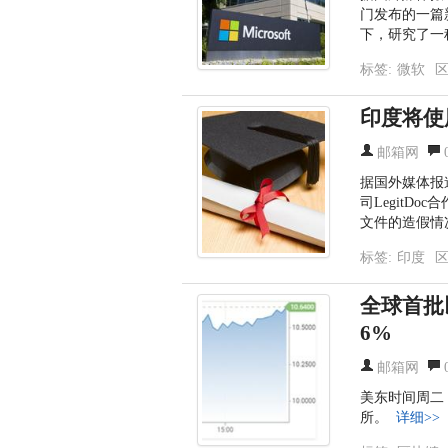
门发布的一篇
下，研究了一
标签:
微软
印度将使
邮箱网
据国外媒体报
司LegitD
文件的造假情
标签:
印度
全球首批
6%
邮箱网
美东时间周二
所。
详细>>