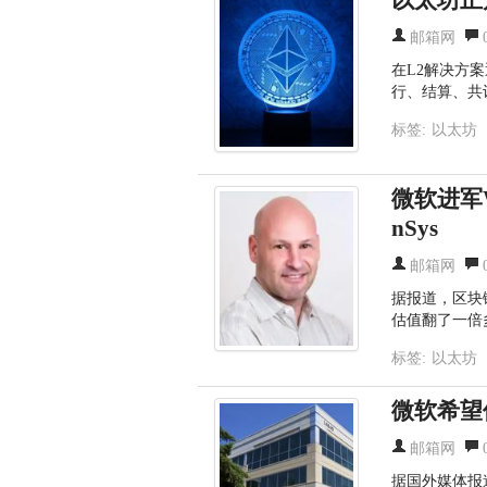
邮箱网
在L2解决方
行、结算、共
标签:
以太坊
微软进军
nSys
邮箱网
据报道，区块链
估值翻了一倍
标签:
以太坊
微软希望
邮箱网
据国外媒体报