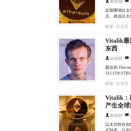
邮箱网
近期围绕以太坊
点，就连以太
标签:
以太坊
Vital
ik
东西
邮箱网
最近的 Denc
SELFDEST
标签:
以太坊
Vital
ik
产生全球
邮箱网
以太坊联合创始人
式转变，以实