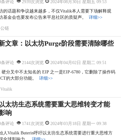
0条评论
2939次浏览
2024年08月30日 星期五 09:53
的话题和争议越来越多，不仅Vitalik本人需要下场解释观
坊基金会也要发布公告来平息社区的质疑声。
详细>>
公链
最新文
章：以太坊
Purge
阶段需要清
除哪些
0条评论
2144次浏览
2024年04月02日 星期二 09:51
un 硬分叉中不太知名的 EIP 之一是EIP-6780，它删除了操作码
RUCT的大部分功能。
详细>>
Vitalik
：以太
坊生态系统
需要重大思
维转变才能
影
响
0条评论
1741次浏览
2024年03月18日 星期一 09:38
Vitalik Buterin呼吁以太坊生态系统需要进行重大思维方
现全球影响力。
详细>>