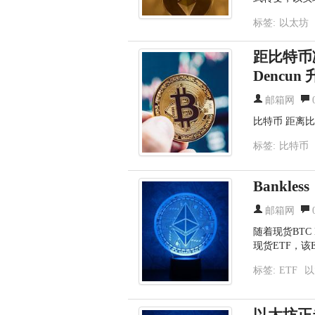
标签:
以太坊
距比特币减
Dencun
邮箱网
比特币 距离
标签:
比特币
Bankl
es
邮箱网
随着现货BTC
现货ETF，该
标签:
ETF
以
以太坊正