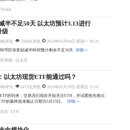
Vitalik
半不足50天 以太坊预计3.13进行
 升级
0条评论
5304次浏览
2024年03月04日 星期一 09:26
比特币区块奖励减半时间预计剩余不足50天
详细>>
区块链
以太坊
s：以
太坊现货E
TF能通过
吗？
0条评论
2413次浏览
2024年01月19日 星期五 15:01
 ETF的到来，交易员们现在开始关注ETH，并试图抢先推出
ETF的最终批准截止日期为5月23日。
详细>>
太坊
ETH
走向模块化