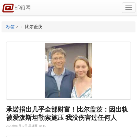
邮箱网
Togg
navi
标签
>
比尔盖茨
承诺捐出几
乎全部财富
！比尔盖茨
：因出轨
被
爱泼斯坦勒
索施压 我没伤害过任何人
2026年06月12日 星期五 10:45