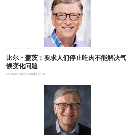
比尔・盖茨
：要求人们
停止吃肉不
能解决气
候
变化问题
2023年03月09日 星期四 15:30