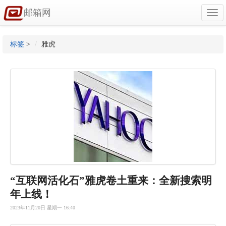
邮箱网
Togg
navi
标签
>
雅虎
“互联网活
化石”雅虎
卷土重来：
全新搜索明
年上线！
2023年11月20日 星期一 16:40