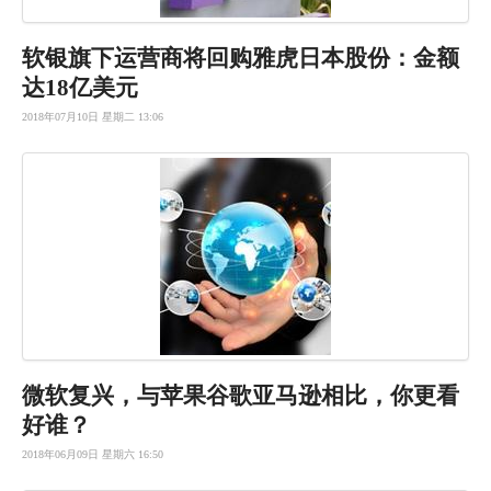
软银旗下运
营商将回购
雅虎日本股
份：金额
达
18亿美元
2018年07月10日 星期二 13:06
微软复兴，
与苹果谷歌
亚马逊相比
，你更看
好
谁？
2018年06月09日 星期六 16:50