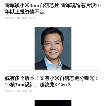
雷军谈小米
3nm自研
芯片:雷军
说造芯片没
10
年以上
投资搞不定
2025年06月04日 星期三 14:06
或有多个版
本！又有小
米自研芯跑
分曝光：
1
0核3nm
设计、超骁
龙8 Gen 3
2025年05月20日 星期二 10:07