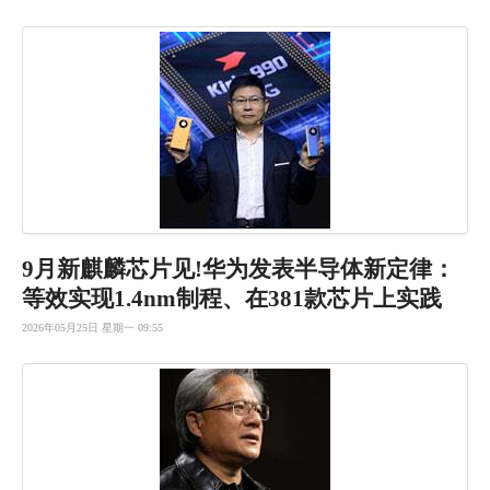
9月新麒麟
芯片见!华
为发表半导
体新定律：
等效实现1
.4nm制
程、在38
1款芯片上
实践
2026年05月25日 星期一 09:55