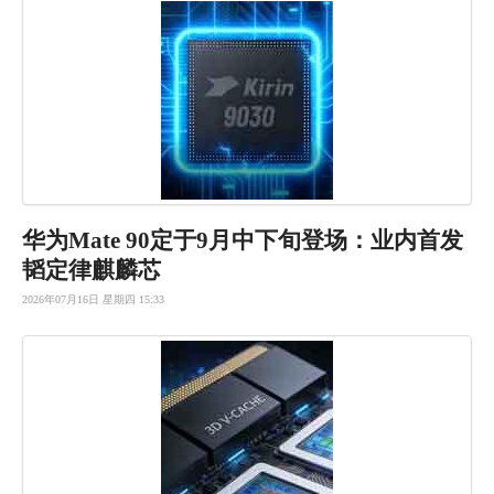
华为Mate 90定于9
月中下旬登
场：业内首
发
韬定律麒
麟芯
2026年07月16日 星期四 15:33