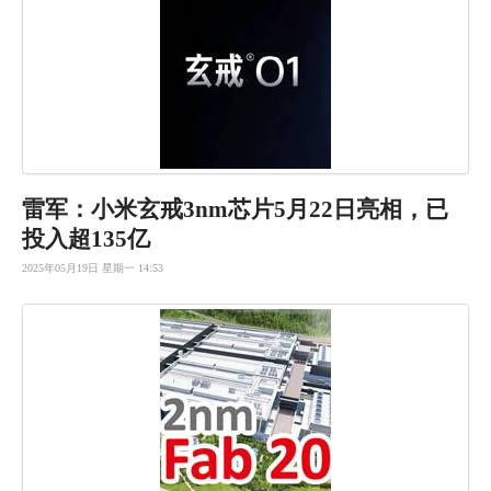
雷军：小米
玄戒3nm
芯片5月2
2日亮相，
已
投入超1
35亿
2025年05月19日 星期一 14:53