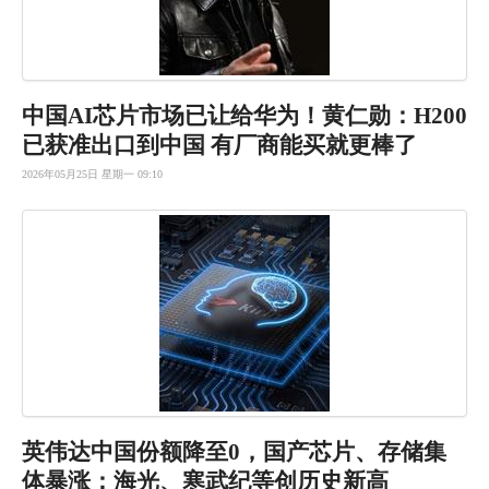
中国AI芯
片市场已让
给华为！黄
仁勋：H2
00
已获准
出口到中国
有厂商能买就更棒了
2026年05月25日 星期一 09:10
英伟达中国
份额降至0
，国产芯片
、存储集
体
暴涨：海光
、寒武纪等
创历史新高