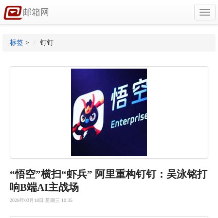
邮箱网
Togg
navi
标签
>
钉钉
“悟空”横扫“虾兵” 阿里重构钉钉：吴泳铭打
响B端AI主战场
2026年03月18日 星期三 10:35